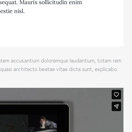
sequat. Mauris sollicitudin enim
stie nisl.
uptatem accusantium doloremque laudantium, totam rem
 quasi architecto beatae vitae dicta sunt, explicabo.