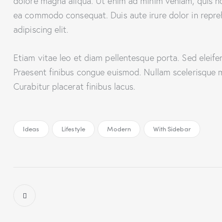
dolore magna aliqua. Ut enim ad minim veniam, quis nos
ea commodo consequat. Duis aute irure dolor in repre
adipiscing elit.
Etiam vitae leo et diam pellentesque porta. Sed eleife
Praesent finibus congue euismod. Nullam scelerisque 
Curabitur placerat finibus lacus.
Ideas
Lifestyle
Modern
With Sidebar