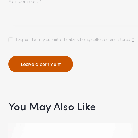
I agree that my submitted data is being
collected and stored
.
*
You May Also Like