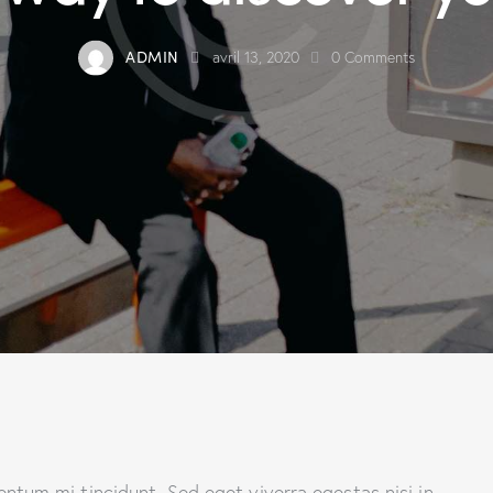
ADMIN
avril 13, 2020
0
Comments
ntum mi tincidunt. Sed eget viverra egestas nisi in