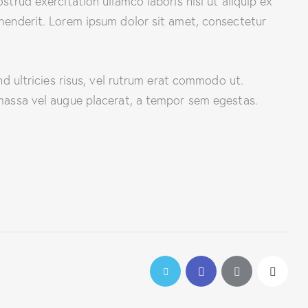
trud exercitation ullamco laboris nisi ut aliquip ex
henderit. Lorem ipsum dolor sit amet, consectetur
nd ultricies risus, vel rutrum erat commodo ut.
massa vel augue placerat, a tempor sem egestas.