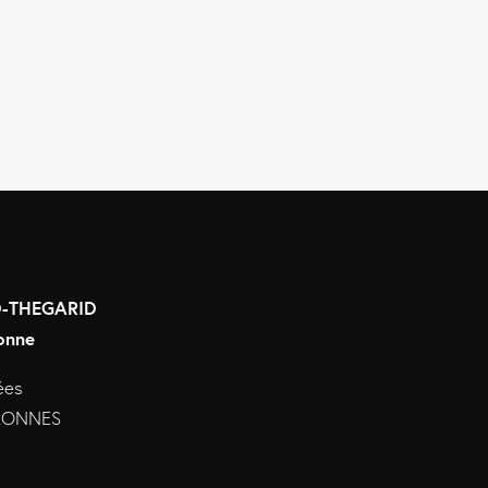
RD-THEGARID
onne
ées
URONNES