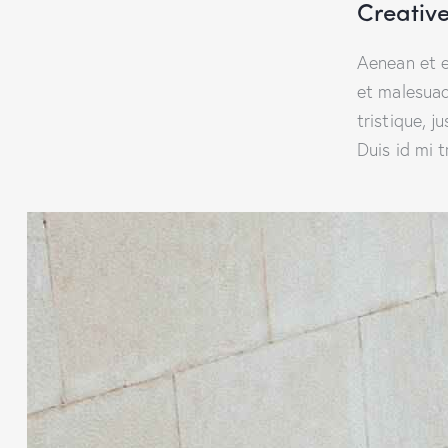
Creative
Aenean et e
et malesuad
tristique, 
Duis id mi t