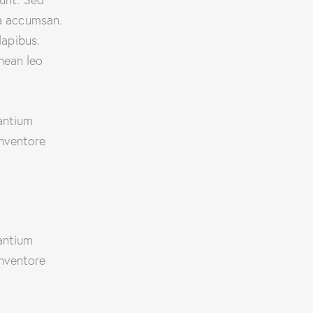
 a accumsan.
dapibus.
nean leo
santium
inventore
santium
inventore