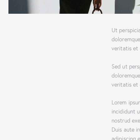
Ut perspici
doloremque 
veritatis et
Sed ut pers
doloremque 
veritatis et
Lorem ipsum
incididunt 
nostrud exe
Duis aute i
adipiscing el