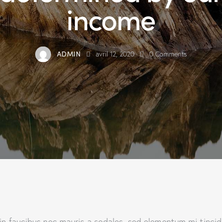
income
ADMIN
avril 12, 2020
0
Comments
in faucibus nec mauris a sodales, sed elementum mi tincid