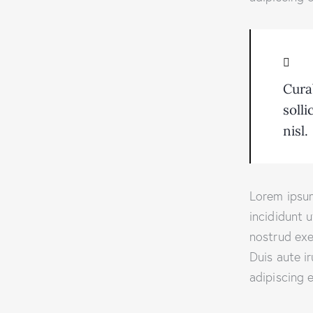
Cura
soll
nisl.
Lorem ipsum
incididunt 
nostrud exe
Duis aute i
adipiscing el