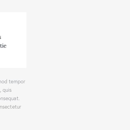
s
tie
smod tempor
, quis
onsequat.
onsectetur