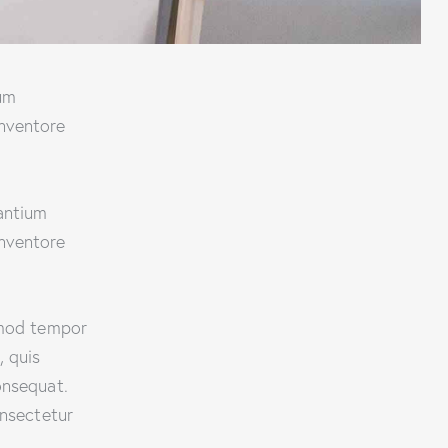
ium
inventore
santium
inventore
smod tempor
, quis
onsequat.
onsectetur