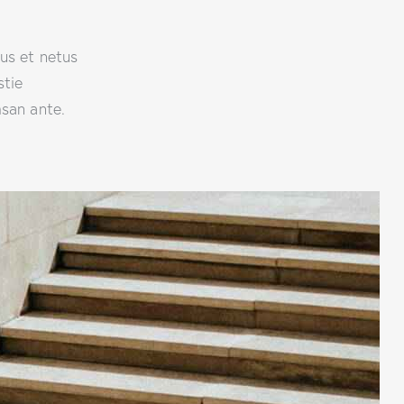
tus et netus
stie
msan ante.