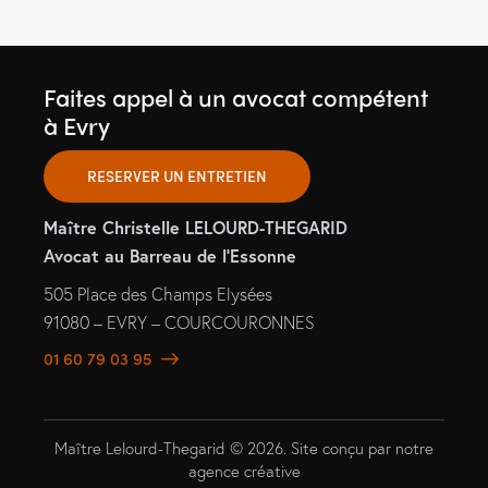
Faites appel à un avocat compétent
à Evry
RESERVER UN ENTRETIEN
Maître Christelle LELOURD-THEGARID
Avocat au Barreau de l’Essonne
505 Place des Champs Elysées
91080 – EVRY – COURCOURONNES
01 60 79 03 95
Maître Lelourd-Thegarid © 2026. Site conçu par
notre
agence créative