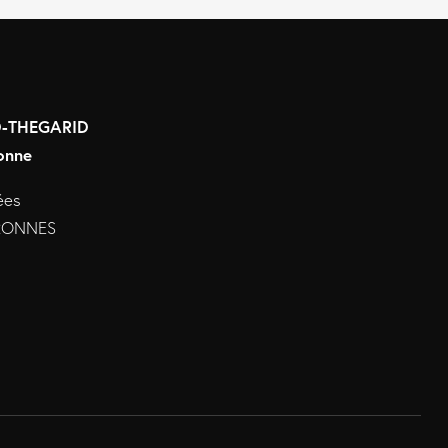
RD-THEGARID
onne
ées
URONNES