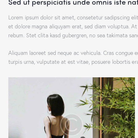
Sed ut perspiciatis unde omnis iste na
Lorem ipsum dolor sit amet, consetetur sadipscing el
et dolore magna aliquyam erat, sed diam voluptua. At
rebum. Stet clita kasd gubergren, no sea takimata san
Aliquam laoreet sed neque ac vehicula. Cras congue er
turpis urna, vulputate at est vitae, posuere lobortis er