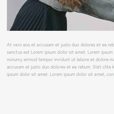
At vero eos et accusam et justo duo dolores et ea reb
sanctus est Lorem ipsum dolor sit amet. Lorem ipsum d
nonumy eirmod tempor invidunt ut labore et dolore ma
accusam et justo duo dolores et ea rebum. Stet clita
ipsum dolor sit amet. Lorem ipsum dolor sit amet, cons