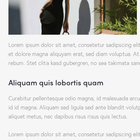
Lorem ipsum dolor sit amet, consetetur sadipscing el
et dolore magna aliquyam erat, sed diam voluptua. At
rebum. Stet clita kasd gubergren, no sea takimata san
Aliquam quis lobortis quam
Curabitur pellentesque odio magna, id malesuada ar
id id magna. Aliquam sed ligula sed ante blandit volut
aliquet metus, nec dapibus risus risus quis lectus.
Lorem ipsum dolor sit amet, consetetur sadipscing el