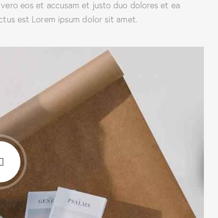
 vero eos et accusam et justo duo dolores et ea
ctus est Lorem ipsum dolor sit amet.