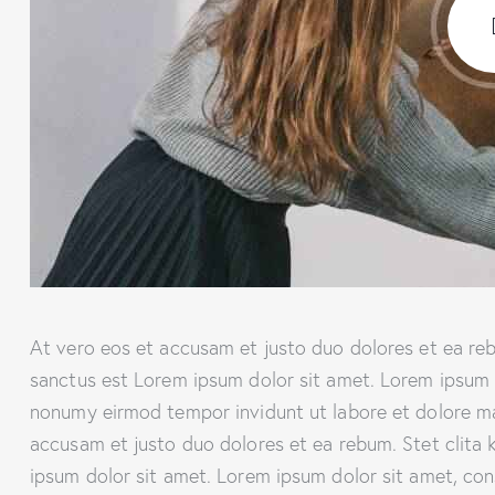
At vero eos et accusam et justo duo dolores et ea reb
sanctus est Lorem ipsum dolor sit amet. Lorem ipsum d
nonumy eirmod tempor invidunt ut labore et dolore ma
accusam et justo duo dolores et ea rebum. Stet clita
ipsum dolor sit amet. Lorem ipsum dolor sit amet, cons