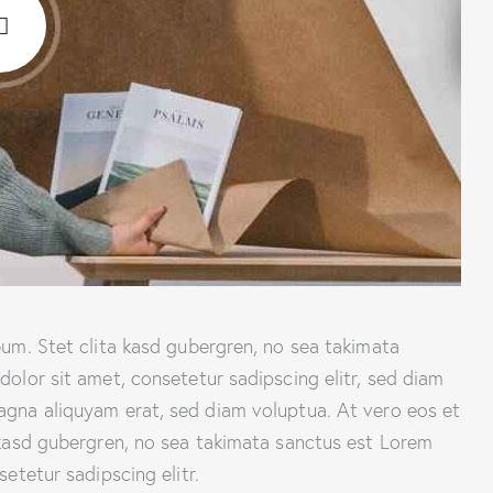
um. Stet clita kasd gubergren, no sea takimata
olor sit amet, consetetur sadipscing elitr, sed diam
gna aliquyam erat, sed diam voluptua. At vero eos et
 kasd gubergren, no sea takimata sanctus est Lorem
etetur sadipscing elitr.