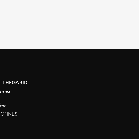
RD-THEGARID
onne
ées
URONNES