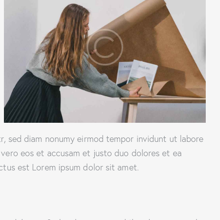
itr, sed diam nonumy eirmod tempor invidunt ut labore
 vero eos et accusam et justo duo dolores et ea
ctus est Lorem ipsum dolor sit amet.