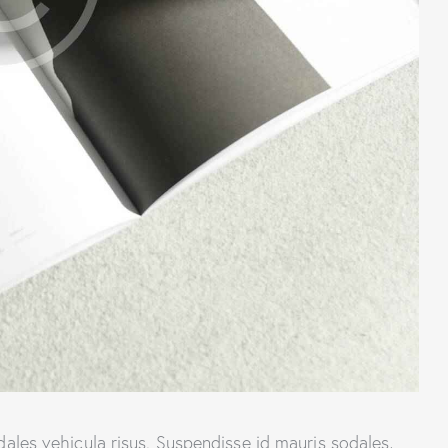
dales vehicula risus. Suspendisse id mauris sodales,