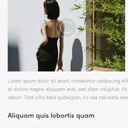
Lorem ipsum dolor sit amet, consetetur sadipscing el
et dolore magna aliquyam erat, sed diam voluptua. At
rebum. Stet clita kasd gubergren, no sea takimata san
Aliquam quis lobortis quam