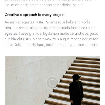
ipsum dolor sit amet, consectetur adipiscing elit.
Creative approach to every project
Aenean et egestas nulla. Pellentesque habitant morbi
tristique senectus et netus et malesuada fames ac turpis
egestas. Fusce gravida, ligula non molestie tristique, justo
elit blandit risus, blandit maximus augue magna accumsan
ante. Duis id mi tristique, pulvinar neque at, lobortis tortor.