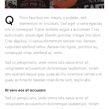
Q
Proin faucibus nec mauris a sodales, sed
elementum mi tincidunt. Sed eget viverra egestas
00:00
00:00
nisi in consequat. Fusce sodales augue a accumsan. Cras
sollicitudin, ipsum eget blandit pulvinar. Integer tincidunt.
Cras dapibus. Vivamus elementum semper nisi. Aenean
vulputate eleifend tellus. Aenean leo ligula, porttitor eu,
consequat vitae, eleifend ac, enim.
Sed ut perspiciatis, unde omnis iste natus error sit
voluptatem accusantium doloremque laudantium, totam
rem aperiam eaque ipsa, quae ab illo inventore veritatis et
quasi architecto beatae vitae dicta sunt, explicabo.
At vero eos et accusam
Sed ut perspiciatis, unde omnis iste natus error sit
voluptatem accusantium doloremque laudantium, totam