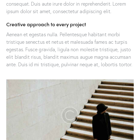
consequat. Duis aute irure dolor in reprehenderit. Lorem
ipsum dolor sit amet, consectetur adipiscing elit.
Creative approach to every project
Aenean et egestas nulla. Pellentesque habitant morbi
tristique senectus et netus et malesuada fames ac turpis
egestas. Fusce gravida, ligula non molestie tristique, justo
elit blandit risus, blandit maximus augue magna accumsan
ante. Duis id mi tristique, pulvinar neque at, lobortis tortor.