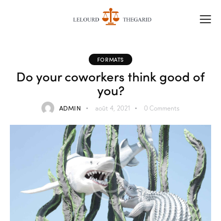
FORMATS
Do your coworkers think good of
you?
ADMIN
août 4, 2021
0
Comments