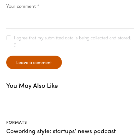
I agree that my submitted data is being
collected and stored
.
*
You May Also Like
Lecteur
audio
00:00
00:00
FORMATS
Coworking style: startups’ news podcast