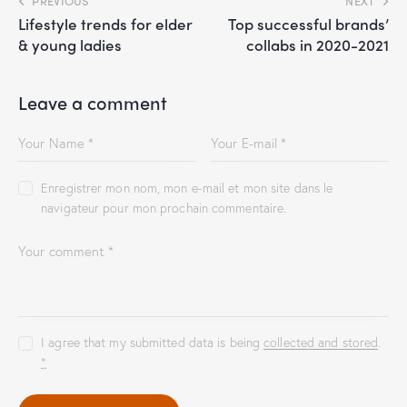
PREVIOUS
NEXT
Lifestyle trends for elder
Top successful brands’
& young ladies
collabs in 2020-2021
Leave a comment
Enregistrer mon nom, mon e-mail et mon site dans le
navigateur pour mon prochain commentaire.
I agree that my submitted data is being
collected and stored
.
*