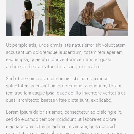
Ut perspiciatis, unde omnis iste natus error sit voluptatem
accusantium doloremque laudantium, totam rem aperiam
eaque ipsa, quae ab illo inventore veritatis et quasi
architecto beatae vitae dicta sunt, explicabo.
Sed ut perspiciatis, unde omnis iste natus error sit
voluptatem accusantium doloremque laudantium, totam
rem aperiam eaque ipsa, quae ab illo inventore veritatis et
quasi architecto beatae vitae dicta sunt, explicabo.
Lorem ipsum dolor sit amet, consectetur adipisicing elit,
sed do eiusmod tempor incididunt ut labore et dolore
magna aliqua. Ut enim ad minim veniam, quis nostrud
exercitation ullamco laboris nisi ut aliquip ex ea commodo