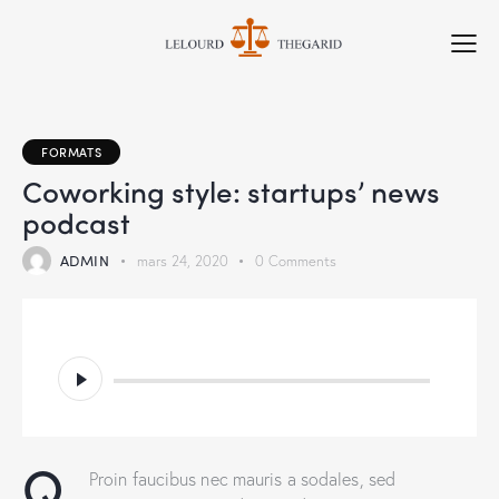
FORMATS
Coworking style: startups’ news
podcast
ADMIN
mars 24, 2020
0
Comments
Lecteur
audio
Q
Proin faucibus nec mauris a sodales, sed