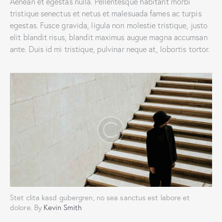
Aenean et egestas nulla. Pellentesque habitant morbi
tristique senectus et netus et malesuada fames ac turpis
egestas. Fusce gravida, ligula non molestie tristique, justo
elit blandit risus, blandit maximus augue magna accumsan
ante. Duis id mi tristique, pulvinar neque at, lobortis tortor.
Stet clita kasd gubergren, no sea sanctus est labore et
dolore. By
Kevin Smith