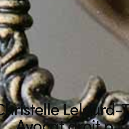
Christelle Lelourd-
Avocat
droit pénal