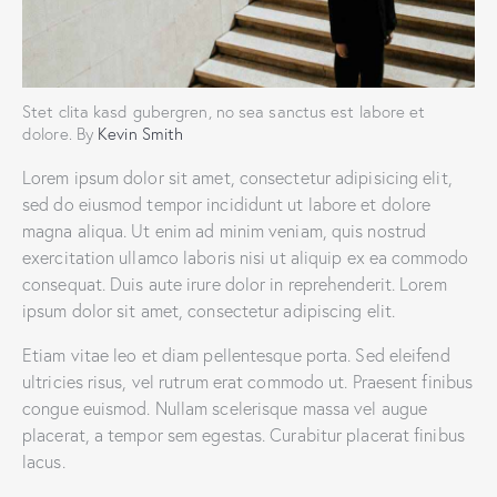
Stet clita kasd gubergren, no sea sanctus est labore et
dolore. By
Kevin Smith
Lorem ipsum dolor sit amet, consectetur adipisicing elit,
sed do eiusmod tempor incididunt ut labore et dolore
magna aliqua. Ut enim ad minim veniam, quis nostrud
exercitation ullamco laboris nisi ut aliquip ex ea commodo
consequat. Duis aute irure dolor in reprehenderit. Lorem
ipsum dolor sit amet, consectetur adipiscing elit.
Etiam vitae leo et diam pellentesque porta. Sed eleifend
ultricies risus, vel rutrum erat commodo ut. Praesent finibus
congue euismod. Nullam scelerisque massa vel augue
placerat, a tempor sem egestas. Curabitur placerat finibus
lacus.