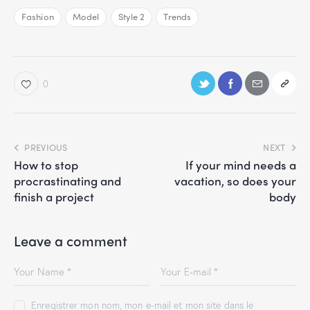
Fashion
Model
Style 2
Trends
0
PREVIOUS
NEXT
How to stop
If your mind needs a
procrastinating and
vacation, so does your
finish a project
body
Leave a comment
Enregistrer mon nom, mon e-mail et mon site dans le