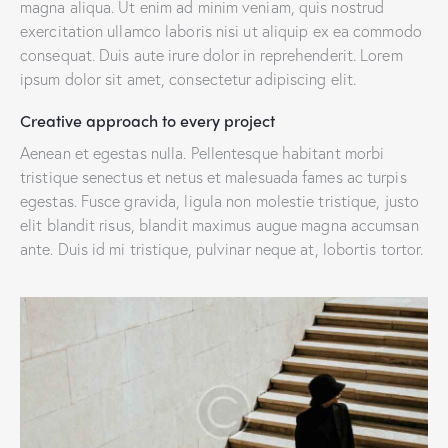
magna aliqua. Ut enim ad minim veniam, quis nostrud
exercitation ullamco laboris nisi ut aliquip ex ea commodo
consequat. Duis aute irure dolor in reprehenderit. Lorem
ipsum dolor sit amet, consectetur adipiscing elit.
Creative approach to every project
Aenean et egestas nulla. Pellentesque habitant morbi
tristique senectus et netus et malesuada fames ac turpis
egestas. Fusce gravida, ligula non molestie tristique, justo
elit blandit risus, blandit maximus augue magna accumsan
ante. Duis id mi tristique, pulvinar neque at, lobortis tortor.