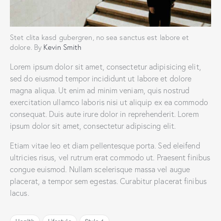
Stet clita kasd gubergren, no sea sanctus est labore et
dolore. By
Kevin Smith
Lorem ipsum dolor sit amet, consectetur adipisicing elit,
sed do eiusmod tempor incididunt ut labore et dolore
magna aliqua. Ut enim ad minim veniam, quis nostrud
exercitation ullamco laboris nisi ut aliquip ex ea commodo
consequat. Duis aute irure dolor in reprehenderit. Lorem
ipsum dolor sit amet, consectetur adipiscing elit.
Etiam vitae leo et diam pellentesque porta. Sed eleifend
ultricies risus, vel rutrum erat commodo ut. Praesent finibus
congue euismod. Nullam scelerisque massa vel augue
placerat, a tempor sem egestas. Curabitur placerat finibus
lacus.
Health
Lifestyle
Style 4