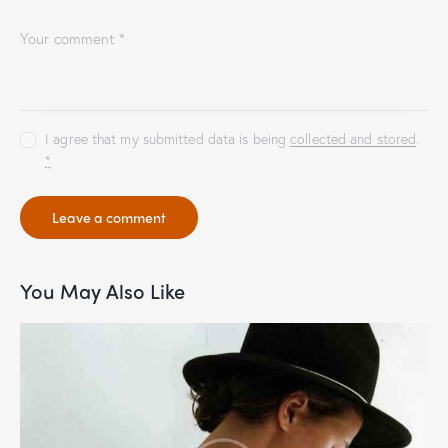
I agree that my submitted data is being
collected and stored
.
*
You May Also Like