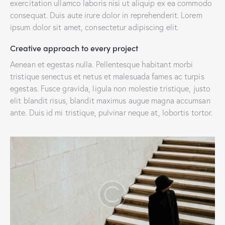
exercitation ullamco laboris nisi ut aliquip ex ea commodo
consequat. Duis aute irure dolor in reprehenderit. Lorem
ipsum dolor sit amet, consectetur adipiscing elit.
Creative approach to every project
Aenean et egestas nulla. Pellentesque habitant morbi
tristique senectus et netus et malesuada fames ac turpis
egestas. Fusce gravida, ligula non molestie tristique, justo
elit blandit risus, blandit maximus augue magna accumsan
ante. Duis id mi tristique, pulvinar neque at, lobortis tortor.