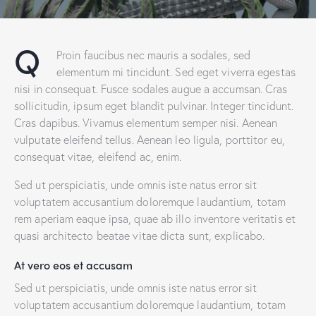
Q
Proin faucibus nec mauris a sodales, sed
elementum mi tincidunt. Sed eget viverra egestas
nisi in consequat. Fusce sodales augue a accumsan. Cras
sollicitudin, ipsum eget blandit pulvinar. Integer tincidunt.
Cras dapibus. Vivamus elementum semper nisi. Aenean
vulputate eleifend tellus. Aenean leo ligula, porttitor eu,
consequat vitae, eleifend ac, enim.
Sed ut perspiciatis, unde omnis iste natus error sit
voluptatem accusantium doloremque laudantium, totam
rem aperiam eaque ipsa, quae ab illo inventore veritatis et
quasi architecto beatae vitae dicta sunt, explicabo.
At vero eos et accusam
Sed ut perspiciatis, unde omnis iste natus error sit
voluptatem accusantium doloremque laudantium, totam