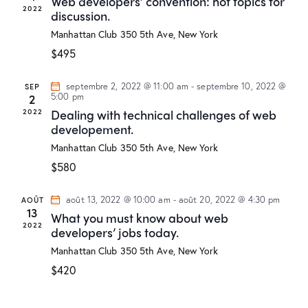
Web developers’ convention: hot topics for
t
t
h
2022
c
discussion.
i
i
e
h
Manhattan Club
350 5th Ave, New York
o
o
e
n
n
$495
e
d
n
t
e
e
SEP
septembre 2, 2022 @ 11:00 am
-
septembre 10, 2022 @
2
5:00 pm
n
v
z
2022
Dealing with technical challenges of web
a
u
u
developement.
e
n
v
Manhattan Club
350 5th Ave, New York
s
e
i
$580
É
d
g
v
a
a
è
t
AOÛT
août 13, 2022 @ 10:00 am
-
août 20, 2022 @ 4:30 pm
t
13
What you must know about web
n
e
i
2022
developers’ jobs today.
e
.
o
m
Manhattan Club
350 5th Ave, New York
n
e
$420
d
n
e
t