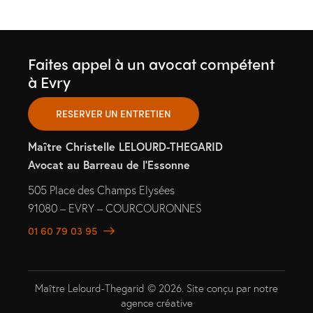
v
u
e
Faites appel à un avocat compétent
s
à Evry
É
v
RESERVER UN ENTRETIEN
è
n
Maître Christelle LELOURD-THEGARID
e
Avocat au Barreau de l’Essonne
m
e
505 Place des Champs Elysées
n
91080 – EVRY – COURCOURONNES
t
01 60 79 03 95
s
Maître Lelourd-Thegarid © 2026. Site conçu par
notre
agence créative