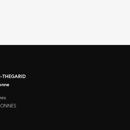
RD-THEGARID
onne
ées
URONNES