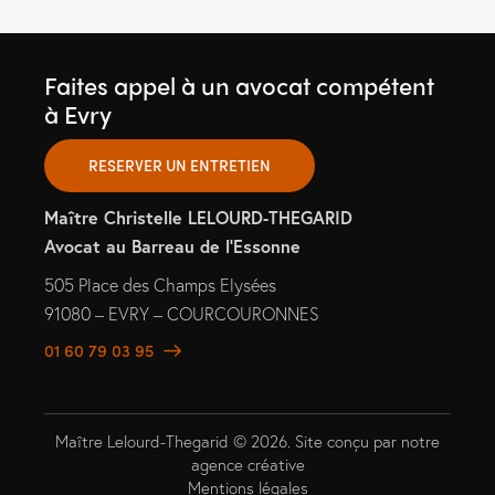
Faites appel à un avocat compétent
à Evry
RESERVER UN ENTRETIEN
Maître Christelle LELOURD-THEGARID
Avocat au Barreau de l’Essonne
505 Place des Champs Elysées
91080 – EVRY – COURCOURONNES
01 60 79 03 95
Maître Lelourd-Thegarid © 2026. Site conçu par
notre
agence créative
Mentions légales