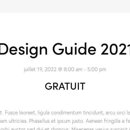
Design Guide 202
juillet 19, 2022 @ 8:00 am
-
5:00 pm
GRATUIT
. Fusce laoreet, ligula condimentum tincidunt, arcu orci la
uam ultricies. Phasellus et ipsum justo. Aenean fringilla a
rbi auctor sed dui et rhoncus. Maecenas varius suscipit i