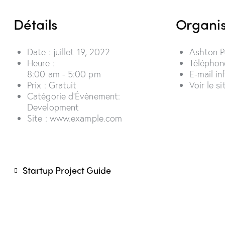
Détails
Organi
Date :
juillet 19, 2022
Ashton P
Heure :
Télépho
8:00 am - 5:00 pm
E-mail
in
Prix :
Gratuit
Voir le s
Catégorie d’Évènement:
Development
Site :
www.example.com
Startup Project Guide