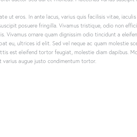
 ut eros. In ante lacus, varius quis facilisis vitae, iacul
scipit posuere fringilla. Vivamus tristique, odio non effi
elis. Vivamus ornare quam dignissim odio tincidunt a elei
pat eu, ultrices id elit. Sed vel neque ac quam molestie s
tis est eleifend tortor feugiat, molestie diam dapibus. Morb
at varius augue justo condimentum tortor.