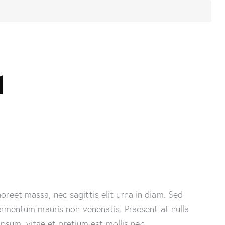
1
oreet massa, nec sagittis elit urna in diam. Sed
 fermentum mauris non venenatis. Praesent at nulla
psum, vitae et pretium est mollis nec.