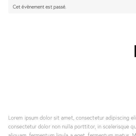
Cet évènement est passé.
Lorem ipsum dolor sit amet, consectetur adipiscing elit
consectetur dolor non nulla porttitor, in scelerisque q
aliquam, fermentum ligula a eget, fermentum metus. Mo