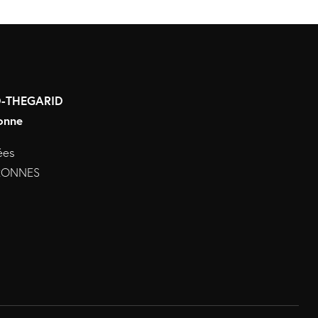
RD-THEGARID
onne
ées
URONNES