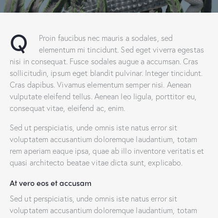
Q
Proin faucibus nec mauris a sodales, sed
elementum mi tincidunt. Sed eget viverra egestas
nisi in consequat. Fusce sodales augue a accumsan. Cras
sollicitudin, ipsum eget blandit pulvinar. Integer tincidunt.
Cras dapibus. Vivamus elementum semper nisi. Aenean
vulputate eleifend tellus. Aenean leo ligula, porttitor eu,
consequat vitae, eleifend ac, enim.
Sed ut perspiciatis, unde omnis iste natus error sit
voluptatem accusantium doloremque laudantium, totam
rem aperiam eaque ipsa, quae ab illo inventore veritatis et
quasi architecto beatae vitae dicta sunt, explicabo.
At vero eos et accusam
Sed ut perspiciatis, unde omnis iste natus error sit
voluptatem accusantium doloremque laudantium, totam