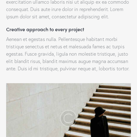
exercitation ullamco laboris nisi ut aliquip ex ea commodo
consequat. Duis aute irure dolor in reprehenderit. Lorem
ipsum dolor sit amet, consectetur adipiscing elit.
Creative approach to every project
Aenean et egestas nulla. Pellentesque habitant morbi
tristique senectus et netus et malesuada fames ac turpis
egestas. Fusce gravida, ligula non molestie tristique, justo
elit blandit risus, blandit maximus augue magna accumsan
ante. Duis id mi tristique, pulvinar neque at, lobortis tortor.