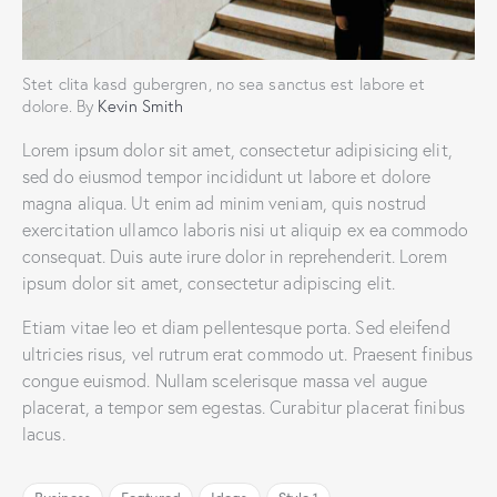
Stet clita kasd gubergren, no sea sanctus est labore et
dolore. By
Kevin Smith
Lorem ipsum dolor sit amet, consectetur adipisicing elit,
sed do eiusmod tempor incididunt ut labore et dolore
magna aliqua. Ut enim ad minim veniam, quis nostrud
exercitation ullamco laboris nisi ut aliquip ex ea commodo
consequat. Duis aute irure dolor in reprehenderit. Lorem
ipsum dolor sit amet, consectetur adipiscing elit.
Etiam vitae leo et diam pellentesque porta. Sed eleifend
ultricies risus, vel rutrum erat commodo ut. Praesent finibus
congue euismod. Nullam scelerisque massa vel augue
placerat, a tempor sem egestas. Curabitur placerat finibus
lacus.
Business
Featured
Ideas
Style 1