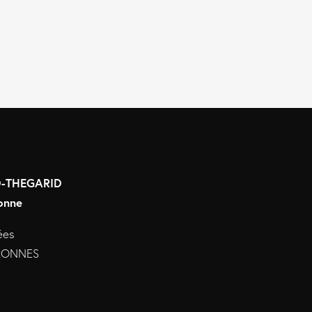
RD-THEGARID
onne
ées
URONNES