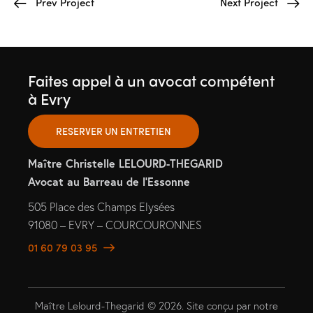
Prev Project
Next Project
Faites appel à un avocat compétent
à Evry
RESERVER UN ENTRETIEN
Maître Christelle LELOURD-THEGARID
Avocat au Barreau de l’Essonne
505 Place des Champs Elysées
91080 – EVRY – COURCOURONNES
01 60 79 03 95
Maître Lelourd-Thegarid © 2026. Site conçu par
notre