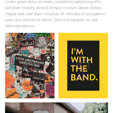
Lorem ipsum dolor sit amet, consetetur sadipscing elitr,
sed diam nonumy eirmod tempor invidunt labore dolore
magna erat, sed diam voluptua. At vero eos et accusam et
justo duo dolores et rebum. Stet clita bergren, no sea
takimata sanctus.