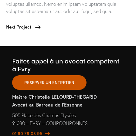
voluptas ullamco. Nemo enim ipsam voluptatem quia
voluptas sit aspernatur aut odit aut fugit, sed quia.
Next Project
Faites appel à un avocat compétent
à Evry
RESERVER UN ENTRETIEN
Maître Christelle LELOURD-THEGARID
Avocat au Barreau de l’Essonne
505 Place des Champs Elysées
91080 – EVRY – COURCOURONNES
01 60 79 03 95