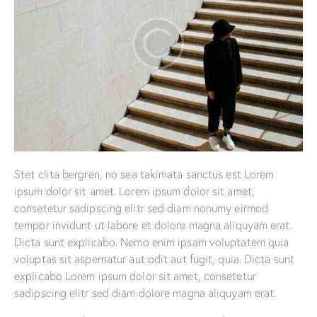
Stet clita bergren, no sea takimata sanctus est Lorem
ipsum dolor sit amet. Lorem ipsum dolor sit amet,
consetetur sadipscing elitr sed diam nonumy eirmod
tempor invidunt ut labore et dolore magna aliquyam erat.
Dicta sunt explicabo. Nemo enim ipsam voluptatem quia
voluptas sit aspernatur aut odit aut fugit, quia. Dicta sunt
explicabo Lorem ipsum dolor sit amet, consetetur
sadipscing elitr sed diam dolore magna aliquyam erat.