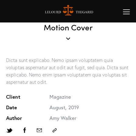
Motion Cover
Dicta sunt explicabo. Nemo ipsam voluptatem quia
voluptas aspernatur aut odit aut fugit, sed quia. Dicta sunt
explicabo. Nemo enim ipsam voluptatem quia voluptas sit
aspernatur aut odit.
Client
Magazine
Date
August, 2019
Author
Amy Walker