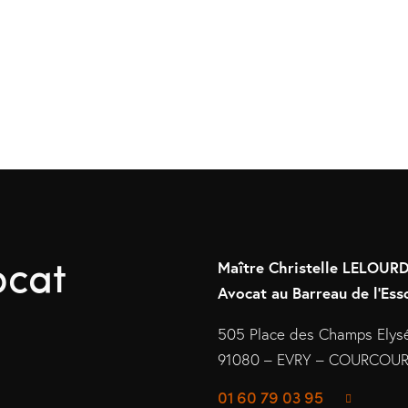
ocat
Maître Christelle LELOU
Avocat au Barreau de l’Ess
505 Place des Champs Elys
91080 – EVRY – COURCO
01 60 79 03 95