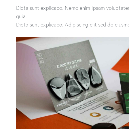
Dicta sunt explicabo. Nemo enim ipsam voluptatem 
quia.
Dicta sunt explicabo. Adipiscing elit sed do eiusm