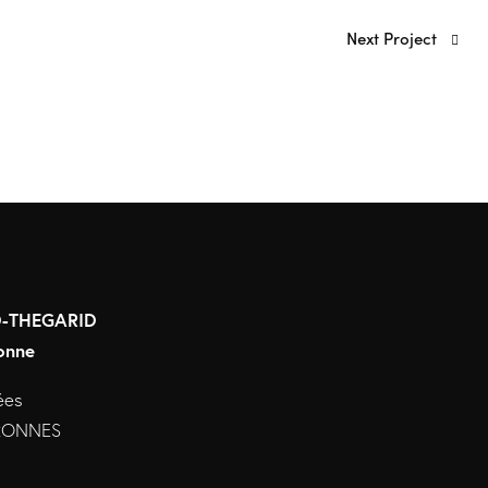
Next Project
RD-THEGARID
onne
ées
URONNES