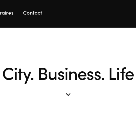
raires
Contact
City. Business. Life