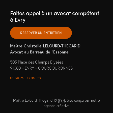
Faites appel à un avocat compétent
à Evry
RESERVER UN ENTRETIEN
Maître Christelle LELOURD-THEGARID
Avocat au Barreau de l’Essonne
505 Place des Champs Elysées
91080 – EVRY – COURCOURONNES
01 60 79 03 95
Maître Lelourd-Thegarid © {{Y}}. Site conçu par
notre
agence créative