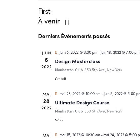
First
À venir
S
Derniers Évènements passés
é
l
JUIN
juin 6, 2022 @ 3:30 pm
-
juin 18, 2022 @ 7:00 pm
e
6
Design Masterclass
c
2022
Manhattan Club
350 5th Ave, New York
t
Gratuit
i
o
MAI
mai 28, 2022 @ 10:00 am
-
juin 5, 2022 @ 5:00 p
28
Ultimate Design Course
n
2022
n
Manhattan Club
350 5th Ave, New York
e
$235
z
MAI
mai 15, 2022 @ 10:30 am
-
mai 24, 2022 @ 5:00 
u