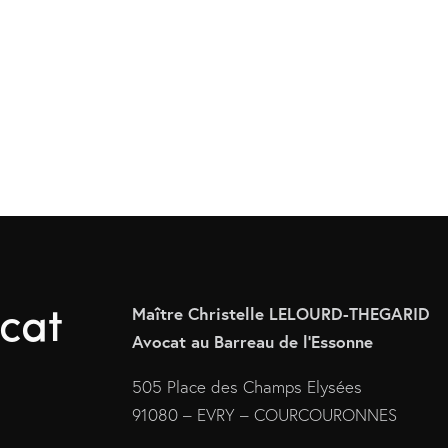
ocat
Maître Christelle LELOURD-THEGARID
Avocat au Barreau de l’Essonne
505 Place des Champs Elysées
91080 – EVRY – COURCOURONNES