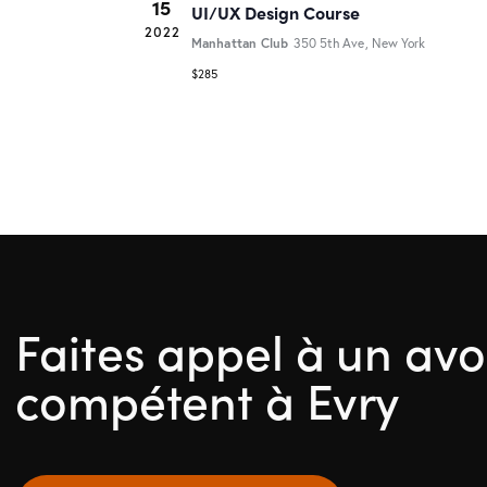
15
UI/UX Design Course
n
2022
Manhattan Club
350 5th Ave, New York
e
$285
d
a
t
e
.
Faites appel à un av
compétent à Evry