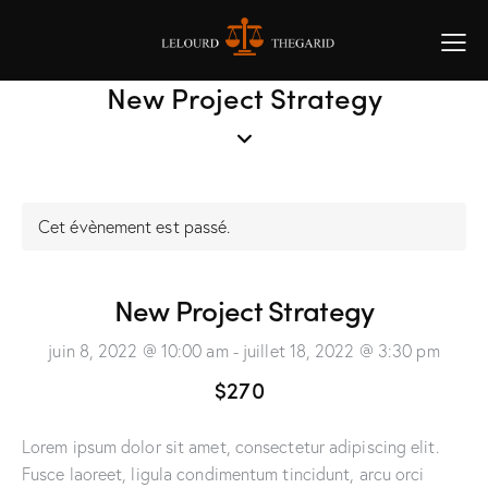
New Project Strategy
Cet évènement est passé.
New Project Strategy
juin 8, 2022 @ 10:00 am
-
juillet 18, 2022 @ 3:30 pm
$270
Lorem ipsum dolor sit amet, consectetur adipiscing elit.
Fusce laoreet, ligula condimentum tincidunt, arcu orci